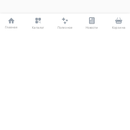
Главная
Полезное
Каталог
Новости
Корзина
ДЛЯ ПОКУПАТЕЛЕЙ
Частые вопросы
О компании
Способы оплаты
Соглашение
Доставка
Агентский договор
Обмен и возврат
Отзывы
КАТАЛОГ
КОНТАКТЫ