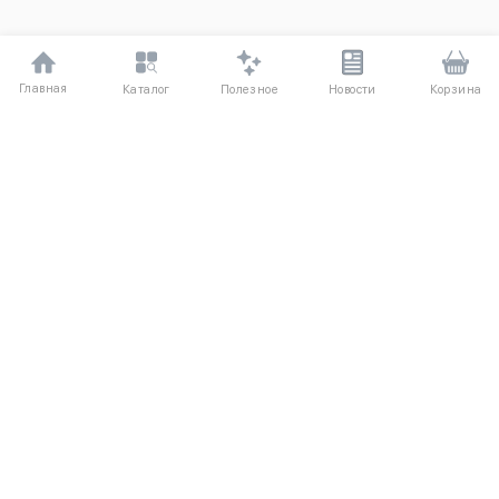
Главная
Полезное
Каталог
Новости
Корзина
ДЛЯ ПОКУПАТЕЛЕЙ
Частые вопросы
О компании
Способы оплаты
Соглашение
Доставка
Агентский договор
Обмен и возврат
Отзывы
КАТАЛОГ
КОНТАКТЫ