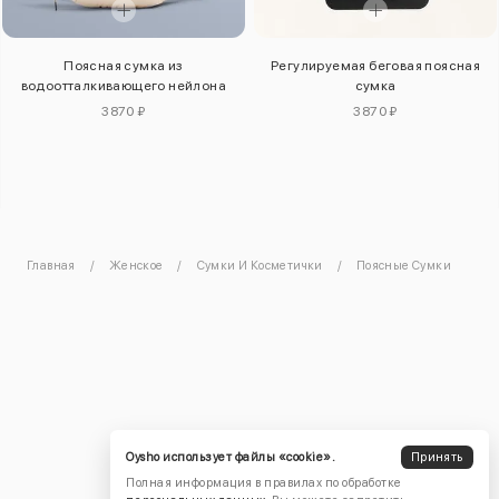
Поясная сумка из
Регулируемая беговая поясная
водоотталкивающего нейлона
сумка
3870 ₽
3870 ₽
Главная
Женское
Сумки И Косметички
Поясные Сумки
Oysho использует файлы «cookie».
Принять
Полная информация в правилах по обработке