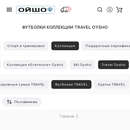
5
ФУТБОЛКИ КОЛЛЕКЦИИ TRAVEL OYSHO
Спорт и тренировки
Коллекции
Подарочные сертифик
Коллекция «Evermove» Oysho
SKI Oysho
Travel Oysho
Дорожные сумки TRAVEL
Футболки TRAVEL
Куртки TRAVEL
По новинкам
Товаров: 2