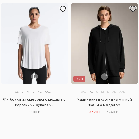
–52%
XS
S
M
L
XL
XXL
XXS
XS
S
M
L
XL
XXL
Футболка из смесового модала с
Удлиненная куртка из мягкой
короткими рукавами
ткани с модалом
3100 ₽
3770 ₽
7740 ₽